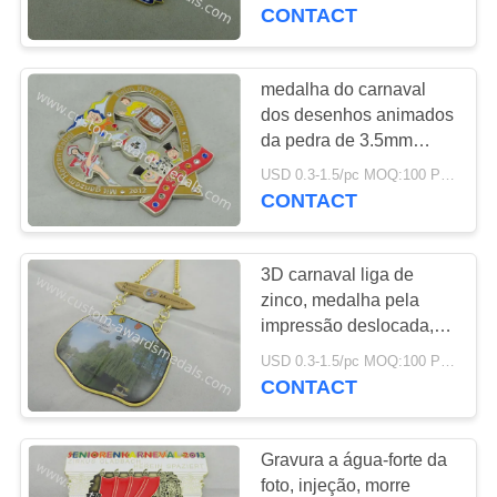
CONTROLE
medalhões ligas de
CONTACT
zinco de Eschweiler
DA
QUALIDADE
medalha do carnaval
dos desenhos animados
da pedra de 3.5mm
CONTACTE-
Swaroviski/medalha liga
USD 0.3-1.5/pc MOQ:100 PCes pelo projeto
NOS
de zinco feita sob
CONTACT
encomenda
NOTÍCIA
3D carnaval liga de
zinco, medalha pela
CASOS
impressão deslocada,
corrente longa do peltre
USD 0.3-1.5/pc MOQ:100 PCes pelo projeto
do metal do
CONTACT
MAPA
chapeamento de ouro
DO
Gravura a água-forte da
SITE
foto, injeção, morre