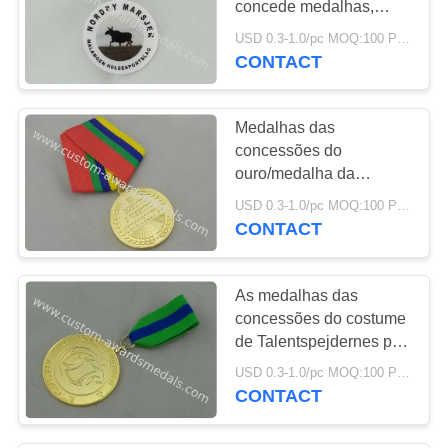
concede medalhas,
medalhas dos esportes
USD 0.3-1.0/pc MOQ:100 PCes pelo projeto
e fitas
CONTACT
Medalhas das
concessões do
ouro/medalha da
recompensa com projeto
USD 0.3-1.0/pc MOQ:100 PCes pelo projeto
3D liga de zinco e fita
CONTACT
feitas sob encomenda
combinada
As medalhas das
concessões do costume
de Talentspejdernes por
liga de zinco morrem
USD 0.3-1.0/pc MOQ:100 PCes pelo projeto
carcaça, embalagem da
CONTACT
caixa e chapeamento de
ouro