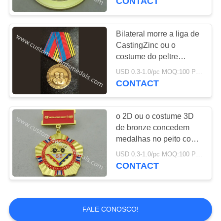
CONTACT
das artes marciais.
Bilateral morre a liga de
CastingZinc ou o
costume do peltre
concede medalhas com
USD 0.3-1.0/pc MOQ:100 PCes pelo projeto
polonês alto de 3D e de
CONTACT
elevação
o 2D ou o costume 3D
de bronze concedem
medalhas no peito com
estampagem, gravura a
USD 0.3-1.0/pc MOQ:100 PCes pelo projeto
água-forte da foto,
CONTACT
injeção
FALE CONOSCO!