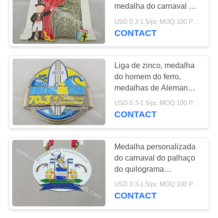
medalha do carnaval de
PRIVACY
Senioren Karneval do
USD 0.3-1.5/pc MOQ:100 PCes pelo projeto
molde para o presente
POLICY
CONTACT
das concessões
Liga de zinco, medalha
do homem do ferro,
medalhas de Alemanha
com lado do oceano de
USD 0.3-1.5/pc MOQ:100 PCes pelo projeto
Califórnia, chapeamento
CONTACT
de bronze antigo
Medalha personalizada
do carnaval do palhaço
do quilograma
Klotzgrumbeer 3D por
USD 0.3-1.5/pc MOQ:100 PCes pelo projeto
liga de zinco para o
CONTACT
presente do festival da
cerveja