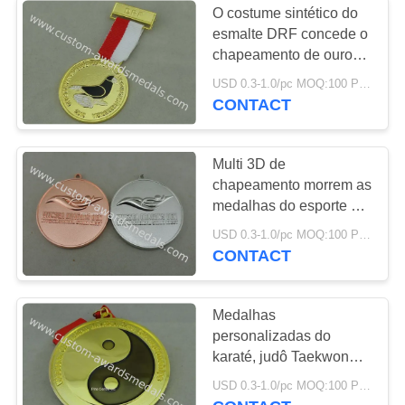
O costume sintético do
esmalte DRF concede o
chapeamento de ouro
das medalhas liga de
USD 0.3-1.0/pc MOQ:100 PCes pelo projeto
zinco com medalha da
CONTACT
fita
Multi 3D de
chapeamento morrem as
medalhas do esporte da
carcaça, medalhas
USD 0.3-1.0/pc MOQ:100 PCes pelo projeto
personalizadas das
CONTACT
concessões carimbando
Medalhas
personalizadas do
karaté, judô Taekwondo
Jiu - medalhas do jitsu,
USD 0.3-1.0/pc MOQ:100 PCes pelo projeto
medalhas ligas de zinco