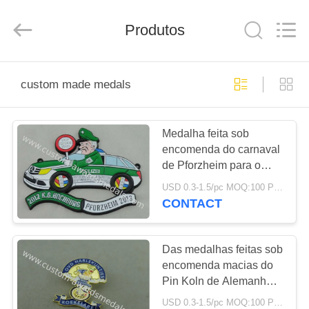
company
ltd.
All
Produtos
Rights
Reserved.
Developed
by
ECER
CASA
custom made medals
PRODUTOS
Medalha feita sob
encomenda do carnaval
SOBRE
de Pforzheim para o
NÓS
chapeamento
USD 0.3-1.5/pc MOQ:100 PCes pelo projeto
decorativo/do preto
CONTACT
níquel
EXCURSÃO
DA
Das medalhas feitas sob
encomenda macias do
FÁBRICA
Pin Koln de Alemanha
do esmalte do ferro
USD 0.3-1.5/pc MOQ:100 PCes pelo projeto