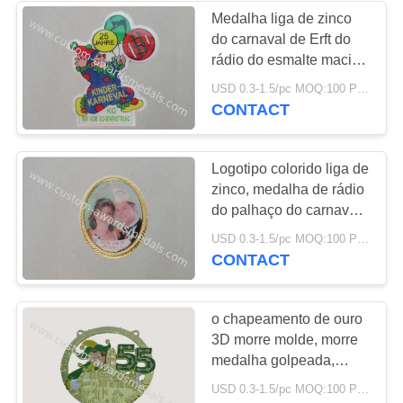
Medalha liga de zinco
do carnaval de Erft do
rádio do esmalte macio
feito sob encomenda
USD 0.3-1.5/pc MOQ:100 PCes pelo projeto
com logotipo do
CONTACT
palhaço, chapeamento
de ouro
Logotipo colorido liga de
zinco, medalha de rádio
do palhaço do carnaval
da icebergue do peltre
USD 0.3-1.5/pc MOQ:100 PCes pelo projeto
pelo esmalte liga de
CONTACT
zinco, macio,
chapeamento de ouro
o chapeamento de ouro
3D morre molde, morre
medalha golpeada,
carimbada do carnaval
USD 0.3-1.5/pc MOQ:100 PCes pelo projeto
do palhaço por duas