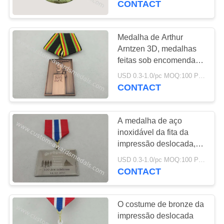
CONTACT
partes combinadas
Medalha de Arthur
Arntzen 3D, medalhas
feitas sob encomenda
do esporte com fita
USD 0.3-1.0/pc MOQ:100 PCes pelo projeto
especial, estampagem
CONTACT
com chapeamento de
cobre antigo
A medalha de aço
inoxidável da fita da
impressão deslocada,
costume concede
USD 0.3-1.0/pc MOQ:100 PCes pelo projeto
medalhas com ouro,
CONTACT
níquel, bronze,
chapeamento de cobre
O costume de bronze da
impressão deslocada