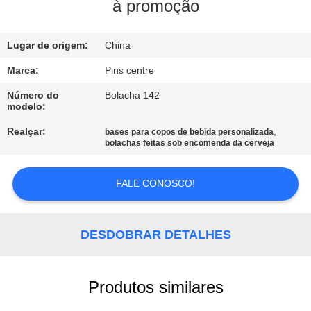
CONTROLE
à promoção
DA
Lugar de origem:
China
QUALIDADE
Marca:
Pins centre
CONTACTE-
Número do
Bolacha 142
modelo:
NOS
Realçar:
,
bases para copos de bebida personalizada
bolachas feitas sob encomenda da cerveja
NOTÍCIA
FALE CONOSCO!
CASOS
DESDOBRAR DETALHES
MAPA
DO
Produtos similares
SITE