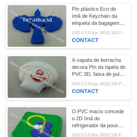
Pin plástico Eco do
PRIVACY
ímã de Keychain da
POLICY
etiqueta da bagagem
da multi cor - amigável
USD 0.2-0.6/pc MOQ:100 PCes pelo projeto
CONTACT
A sapata de borracha
decora Pin da lapela do
PVC 3D, faixa de pulso
relativa à promoção do
USD 0.2-0.6/pc MOQ:100 PCes pelo projeto
quadro da foto do PVC
CONTACT
O PVC macio concede
o 2D ímã do
refrigerador da pousa-
copos do PVC, plástico
USD 0.2-0.6/pc MOQ:100 PCes pelo projeto