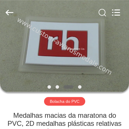
centre
company
ltd.
All
Rights
Reserved.
Developed
by
CASA
ECER
PRODUTOS
SOBRE
NÓS
EXCURSÃO
DA
Bolacha do PVC
FÁBRICA
Medalhas macias da maratona do
PVC, 2D medalhas plásticas relativas